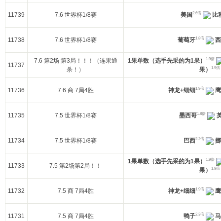
2.6倍
11739
7.6 世界杯1/8赛
美国
比
马
1.8倍
11738
7.6 世界杯1/8赛
葡萄牙
西
1.9倍
7.6 第2场 第3局！！！（连果通
1果单数（选手先采的为1果）
11737
1.9倍
杀！）
果）
1.9倍
11736
7.6 商 7局4胜
神龙+细细
鹰
1.8倍
11735
7.5 世界杯1/8赛
墨西哥
之
2.2倍
11734
7.5 世界杯1/8赛
巴西
挪
1.9倍
1果单数（选手先采的为1果）
11733
7.5 第2场第2局！！
1.9倍
果）
1.9倍
11732
7.5 商 7局4胜
神龙+细细
鹰
2.3倍
11731
7.5 商 7局4胜
鸭子
马
家