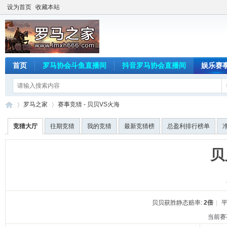
设为首页
收藏本站
首页
罗马协会斗鱼直播间
抖音罗马协会直播间
娱乐赛
罗马之家
赛事竞猜 - 贝贝VS火海
竞猜大厅
往期竞猜
我的竞猜
最新竞猜榜
总盈利排行榜单
罗
›
›
贝
贝贝获胜静态赔率:
2倍
|
平
当前赛