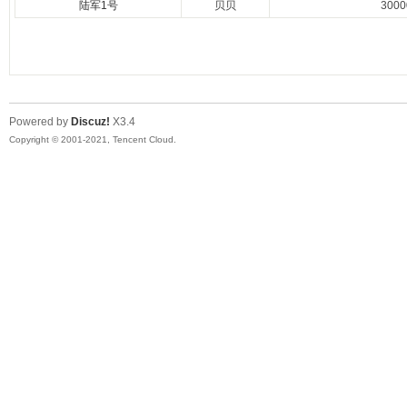
陆军1号
贝贝
300
Powered by
Discuz!
X3.4
Copyright © 2001-2021, Tencent Cloud.