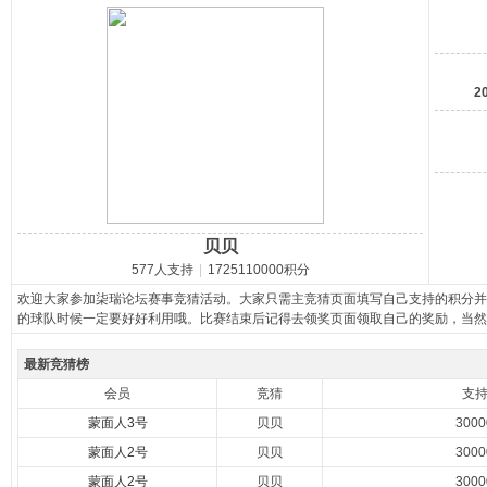
马
2
贝贝
之
577人支持
|
1725110000积分
欢迎大家参加柒瑞论坛赛事竞猜活动。大家只需主竞猜页面填写自己支持的积分并
的球队时候一定要好好利用哦。比赛结束后记得去领奖页面领取自己的奖励，当然
最新竞猜榜
会员
竞猜
支
蒙面人3号
贝贝
300
蒙面人2号
贝贝
300
蒙面人2号
贝贝
300
家