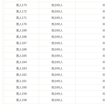
黑人173
凯尔特人
3
黑人172
凯尔特人
3
黑人171
凯尔特人
3
黑人170
凯尔特人
3
黑人169
凯尔特人
3
黑人168
凯尔特人
3
黑人167
凯尔特人
3
黑人166
凯尔特人
3
黑人165
凯尔特人
3
黑人164
凯尔特人
3
黑人163
凯尔特人
3
黑人162
凯尔特人
3
黑人161
凯尔特人
3
黑人160
凯尔特人
3
黑人159
凯尔特人
3
黑人158
凯尔特人
3