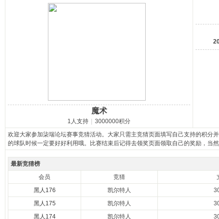
马
2
魔术
之
1人支持
|
3000000积分
欢迎大家参加柒瑞论坛赛事竞猜活动。大家只需主竞猜页面填写自己支持的积分并
的球队时候一定要好好利用哦。比赛结束后记得去领奖页面领取自己的奖励，当然
最新竞猜榜
会员
竞猜
黑人176
凯尔特人
3
黑人175
凯尔特人
3
黑人174
凯尔特人
3
家