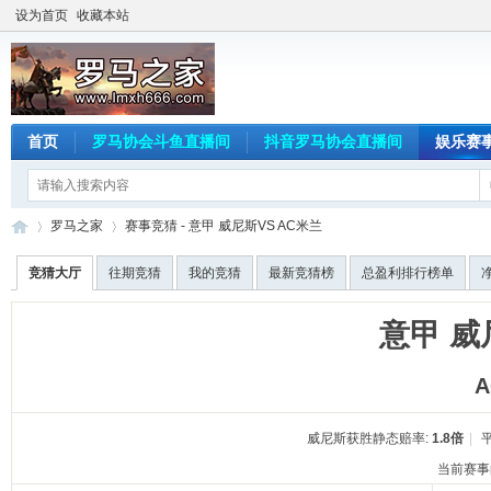
设为首页
收藏本站
首页
罗马协会斗鱼直播间
抖音罗马协会直播间
娱乐赛
罗马之家
赛事竞猜 - 意甲 威尼斯VS AC米兰
竞猜大厅
往期竞猜
我的竞猜
最新竞猜榜
总盈利排行榜单
罗
›
›
意甲 威
威尼斯获胜静态赔率:
1.8倍
|
平
当前赛事