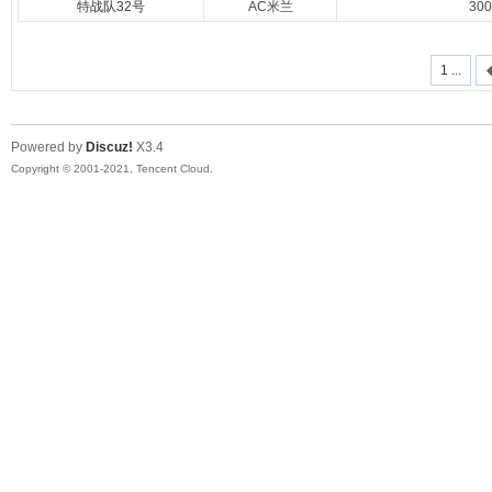
特战队32号
AC米兰
30
1 ...
Powered by
Discuz!
X3.4
Copyright © 2001-2021, Tencent Cloud.