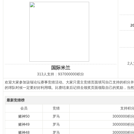
马
2
2人
国际米兰
之
313人支持
|
937000000积分
欢迎大家参加柒瑞论坛赛事竞猜活动。大家只需主竞猜页面填写自己支持的积分并
的球队时候一定要好好利用哦。比赛结束后记得去领奖页面领取自己的奖励，当然
最新竞猜榜
会员
竞猜
支持积
赌神50
罗马
3000000积
赌神49
罗马
3000000积
赌神48
罗马
3000000积
家