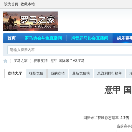
设为首页
收藏本站
首页
罗马协会斗鱼直播间
抖音罗马协会直播间
娱乐赛
罗马之家
赛事竞猜 - 意甲 国际米兰VS罗马
竞猜大厅
往期竞猜
我的竞猜
最新竞猜榜
总盈利排行榜单
罗
›
›
意甲 
国际米兰获胜静态赔率:
2.7倍
|
当前赛事的