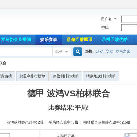
用户名
密码
音罗马协会直播间
娱乐赛事
录像回放腾讯
录播回放优酷
热搜:
活动
交友
罗马之家
帖子
搜
林联合
新竞猜榜
总盈利排行榜单
净盈利排行榜单
猜赢场次排行榜单
索
德甲 波鸿VS柏林联合
比赛结果:平局!
波鸿获胜静态赔率:
2倍
|
平局静态赔率:
3倍
|
柏林联合获胜静态赔率:
2.5倍
未选择分类一