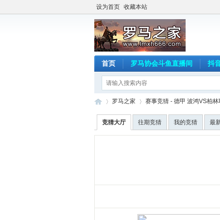
设为首页
收藏本站
首页
罗马协会斗鱼直播间
抖
罗马之家
赛事竞猜 - 德甲 波鸿VS柏
竞猜大厅
往期竞猜
我的竞猜
最
罗
›
›