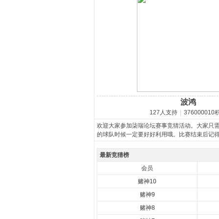
马
波鸿
127人支持
|
376000010
之
欢迎大家参加柒瑞论坛赛事竞猜活动。大家只
的球队时候一定要好好利用哦。比赛结束后记
最新竞猜榜
会员
赌神10
赌神9
赌神8
家