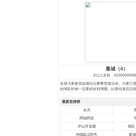
马
曼城（4）
之
311人支持
|
933000000
欢迎大家参加柒瑞论坛赛事竞猜活动。大家只
的球队时候一定要好好利用哦。比赛结束后记
最新竞猜榜
会员
阿知阿足
庐山升龙霸
狼队
特战队100号
曼城
家