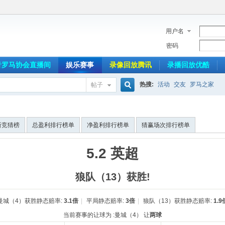
用户名
密码
音罗马协会直播间
娱乐赛事
录像回放腾讯
录播回放优酷
热搜:
活动
交友
罗马之家
帖子
搜
新竞猜榜
总盈利排行榜单
净盈利排行榜单
猜赢场次排行榜单
索
5.2 英超
狼队（13）获胜!
曼城（4）获胜静态赔率:
3.1倍
|
平局静态赔率:
3倍
|
狼队（13）获胜静态赔率:
1.9
当前赛事的让球为 :曼城（4） 让
两球