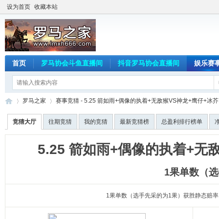
设为首页
收藏本站
首页
罗马协会斗鱼直播间
抖音罗马协会直播间
娱乐赛
罗马之家
赛事竞猜 - 5.25 箭如雨+偶像的执着+无敌猴VS神龙+鹰仔+冰
竞猜大厅
往期竞猜
我的竞猜
最新竞猜榜
总盈利排行榜单
罗
›
›
5.25 箭如雨+偶像的执着+
1果单数（选
1果单数（选手先采的为1果）获胜静态赔率