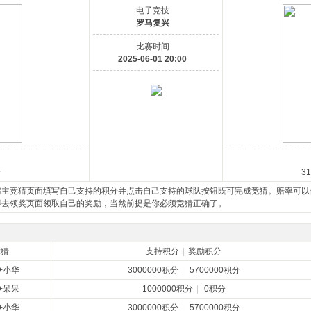
电子竞技
罗马复兴
比赛时间
2025-06-01 20:00
分
3
需主竞猜页面填写自己支持的积分并点击自己支持的球队按钮既可完成竞猜。赔率可以
得去领奖页面领取自己的奖励，当然前提是你必须竞猜正确了。
竞猜
支持积分
|
奖励积分
+小华
3000000积分
|
5700000积分
+呆呆
1000000积分
|
0积分
+小华
3000000积分
|
5700000积分