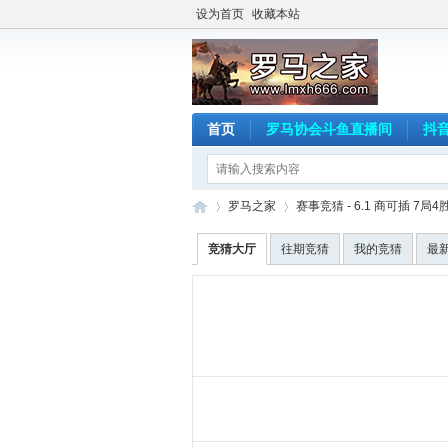
设为首页
收藏本站
首页
罗马协会斗鱼直播间
抖
罗马之家
赛事竞猜 - 6.1 商可插 7局4
竞猜大厅
往期竞猜
我的竞猜
最
罗
›
›