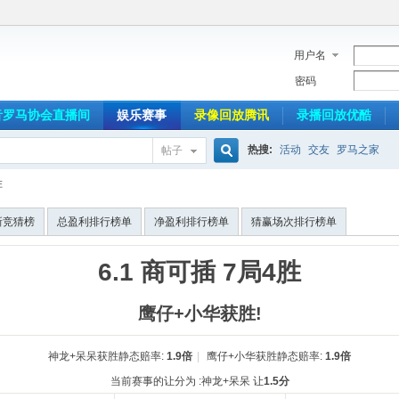
用户名
密码
音罗马协会直播间
娱乐赛事
录像回放腾讯
录播回放优酷
热搜:
活动
交友
罗马之家
帖子
搜
胜
新竞猜榜
总盈利排行榜单
净盈利排行榜单
猜赢场次排行榜单
索
6.1 商可插 7局4胜
鹰仔+小华获胜!
神龙+呆呆获胜静态赔率:
1.9倍
|
鹰仔+小华获胜静态赔率:
1.9倍
当前赛事的让分为 :神龙+呆呆 让
1.5分