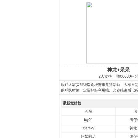
马
神龙+呆呆
之
2人支持
|
4000000积
欢迎大家参加柒瑞论坛赛事竞猜活动。大家只
的球队时候一定要好好利用哦。比赛结束后记
最新竞猜榜
会员
fxy21
鹰仔
starsky
神龙
阿知阿足
鹰仔
家