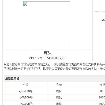
马
2
鹰队
之
219人支持
|
651500000积分
欢迎大家参加柒瑞论坛赛事竞猜活动。大家只需主竞猜页面填写自己支持的积分并
的球队时候一定要好好利用哦。比赛结束后记得去领奖页面领取自己的奖励，当然
最新竞猜榜
会员
竞猜
支
小马110号
鹰队
300
小马109号
鹰队
300
小马108号
鹰队
300
家