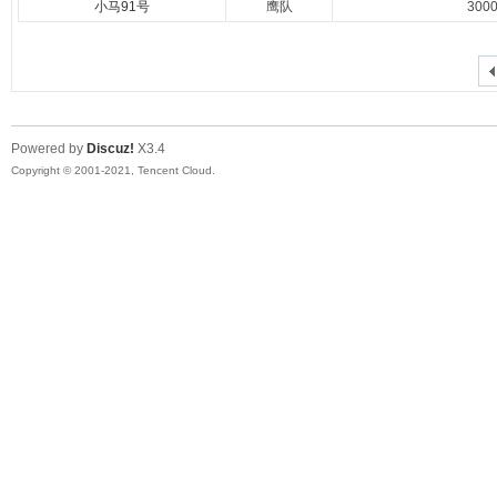
小马91号
鹰队
300
Powered by
Discuz!
X3.4
Copyright © 2001-2021, Tencent Cloud.