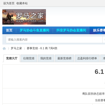
设为首页
收藏本站
首页
罗马协会斗鱼直播间
抖音罗马协会直播间
娱乐赛
罗马之家
赛事竞猜 - 6.1 商 7局4胜
竞猜大厅
往期竞猜
我的竞猜
最新竞猜榜
总盈利排行榜单
罗
›
›
6.
鹰队获胜静态赔率
当前赛事