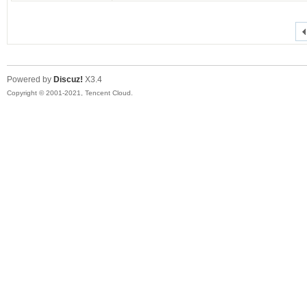
Powered by
Discuz!
X3.4
Copyright © 2001-2021, Tencent Cloud.