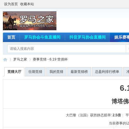
设为首页
收藏本站
首页
罗马协会斗鱼直播间
抖音罗马协会直播间
娱乐赛
罗马之家
赛事竞猜 - 6.19 世俱杯
竞猜大厅
往期竞猜
我的竞猜
最新竞猜榜
总盈利排行榜单
罗
›
›
6
博塔佛
大巴黎（法国）获胜静态赔率:
2.5倍
|
平
当前赛事的让