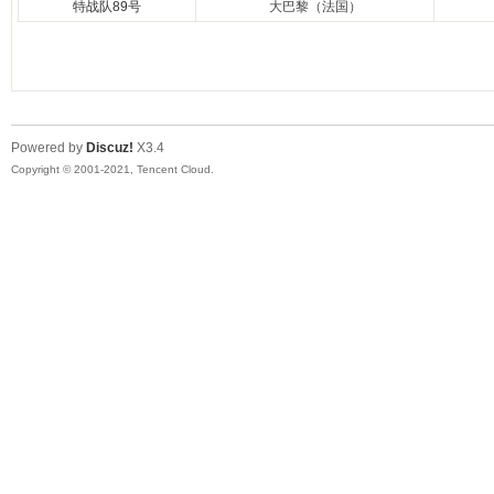
特战队89号
大巴黎（法国）
Powered by
Discuz!
X3.4
Copyright © 2001-2021, Tencent Cloud.