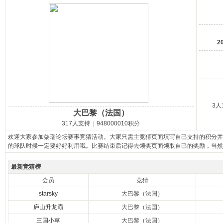
马
2
3人
大巴黎（法国）
之
317人支持
|
948000010积分
欢迎大家参加柒瑞论坛赛事竞猜活动。大家只需主竞猜页面填写自己支持的积分并
的球队时候一定要好好利用哦。比赛结束后记得去领奖页面领取自己的奖励，当然
最新竞猜榜
会员
竞猜
starsky
大巴黎（法国）
庐山升龙霸
大巴黎（法国）
三国小草
大巴黎（法国）
家