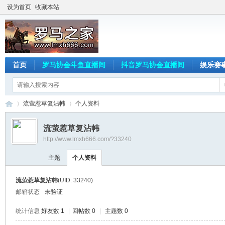
设为首页
收藏本站
首页
罗马协会斗鱼直播间
抖音罗马协会直播间
娱乐赛
流萤惹草复沾帏
个人资料
流萤惹草复沾帏
http://www.lmxh666.com/?33240
罗
›
›
主题
个人资料
流萤惹草复沾帏
(UID: 33240)
邮箱状态
未验证
统计信息
好友数 1
|
回帖数 0
|
主题数 0