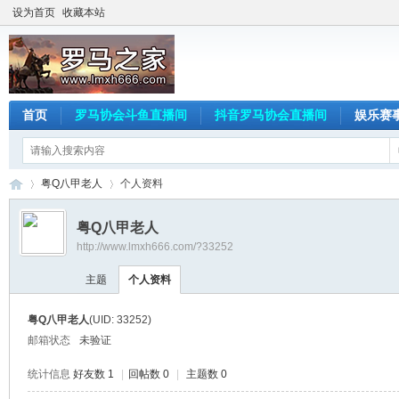
设为首页
收藏本站
首页
罗马协会斗鱼直播间
抖音罗马协会直播间
娱乐赛
粤Q八甲老人
个人资料
粤Q八甲老人
http://www.lmxh666.com/?33252
罗
›
›
主题
个人资料
粤Q八甲老人
(UID: 33252)
邮箱状态
未验证
统计信息
好友数 1
|
回帖数 0
|
主题数 0