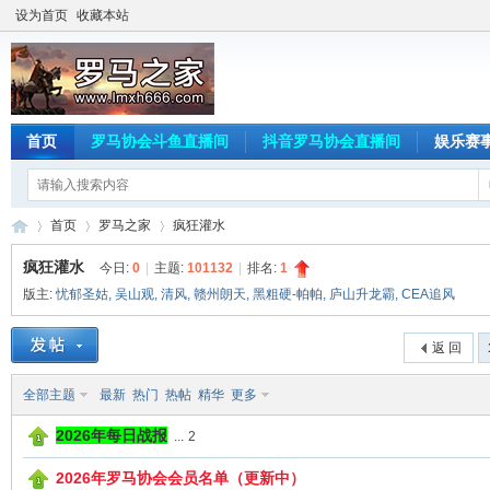
设为首页
收藏本站
首页
罗马协会斗鱼直播间
抖音罗马协会直播间
娱乐赛
首页
罗马之家
疯狂灌水
疯狂灌水
今日:
0
|
主题:
101132
|
排名:
1
版主:
忧郁圣姑
,
吴山观
,
清风
,
赣州朗天
,
黑粗硬-帕帕
,
庐山升龙霸
,
CEA追风
罗
»
›
›
返 回
全部主题
最新
热门
热帖
精华
更多
2026年每日战报
...
2
2026年罗马协会会员名单（更新中）