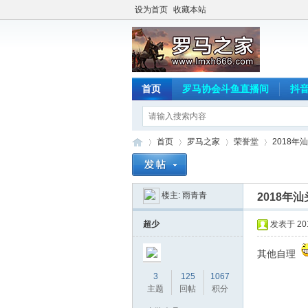
设为首页
收藏本站
首页
罗马协会斗鱼直播间
抖
首页
罗马之家
荣誉堂
2018
楼主:
雨青青
2018年
罗
»
›
›
›
超少
发表于 2018
其他自理
3
125
1067
主题
回帖
积分