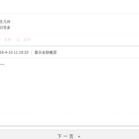
生几何
日苦多
支持
反对
-4-10 11:18:33
|
显示全部楼层
~~
下一页 »