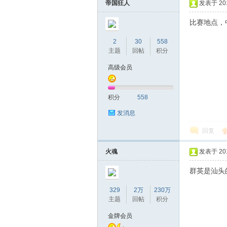
帝国狂人
发表于 2018
比赛地点，
2
30
558
主题
回帖
积分
高级会员
积分
558
发消息
回复
火魂
发表于 2018
群英是汕头
329
2万
230万
主题
回帖
积分
金牌会员