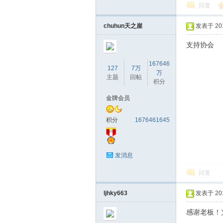
回复
chuhun天之崖
发表于 2018
支持协会
167646
127
7万
万
主题
回帖
积分
金牌会员
积分
1676461645
发消息
回复
ljhky663
发表于 2018
感谢老板！