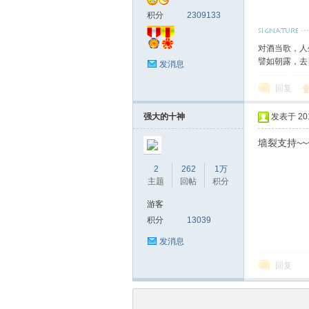
积分
2309133
对酒当歌，人
譬如朝露，去
发消息
回复
强大的十神
发表于 2018
墙裂支持~~
2
262
1万
主题
回帖
积分
游客
积分
13039
发消息
回复