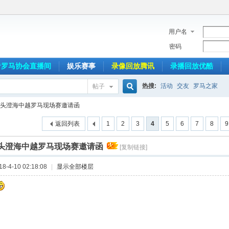
用户名
密码
音罗马协会直播间
娱乐赛事
录像回放腾讯
录播回放优酷
热搜:
活动
交友
罗马之家
帖子
搜
年汕头澄海中越罗马现场赛邀请函
返回列表
1
2
3
4
5
6
7
8
9
索
汕头澄海中越罗马现场赛邀请函
[复制链接]
-4-10 02:18:08
|
显示全部楼层