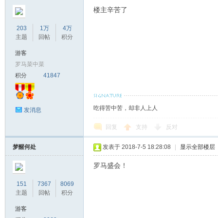
楼主辛苦了
203
1万
4万
主题
回帖
积分
游客
罗马菜中菜
积分
41847
吃得苦中苦，却非人上人
发消息
回复
支持
反对
梦醒何处
发表于 2018-7-5 18:28:08
|
显示全部楼层
罗马盛会！
151
7367
8069
主题
回帖
积分
游客