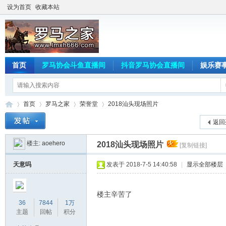
设为首页
收藏本站
首页
罗马协会斗鱼直播间
抖音罗马协会直播间
娱乐赛
首页
罗马之家
荣誉堂
2018汕头现场照片
返回
楼主:
aoehero
2018汕头现场照片
[复制链接]
罗
»
›
›
›
天意吗
发表于 2018-7-5 14:40:58
|
显示全部楼层
楼主辛苦了
36
7844
1万
主题
回帖
积分