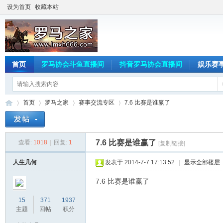
设为首页
收藏本站
首页
罗马协会斗鱼直播间
抖音罗马协会直播间
娱乐赛
首页
罗马之家
赛事交流专区
7.6 比赛是谁赢了
7.6 比赛是谁赢了
查看:
1018
|
回复:
1
[复制链接]
罗
»
›
›
›
人生几何
发表于 2014-7-7 17:13:52
|
显示全部楼层
7.6 比赛是谁赢了
15
371
1937
主题
回帖
积分