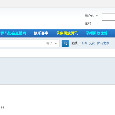
用户名
密码
音罗马协会直播间
娱乐赛事
录像回放腾讯
录播回放优酷
热搜:
活动
交友
罗马之家
帖子
搜
索
56