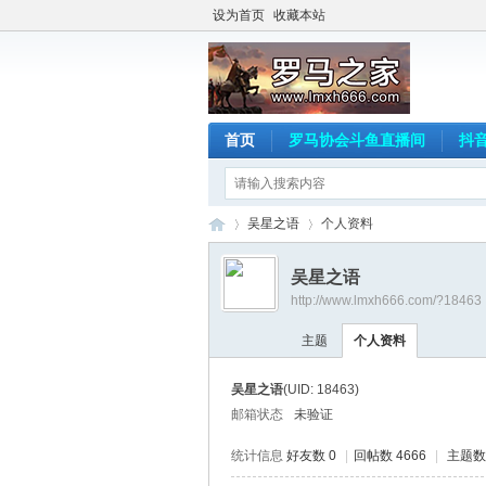
设为首页
收藏本站
首页
罗马协会斗鱼直播间
抖
吴星之语
个人资料
吴星之语
http://www.lmxh666.com/?18463
罗
›
›
主题
个人资料
吴星之语
(UID: 18463)
邮箱状态
未验证
统计信息
好友数 0
|
回帖数 4666
|
主题数 