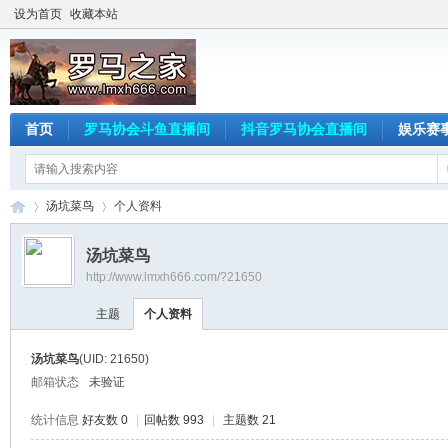
设为首页
收藏本站
首页
罗马协会斗鱼直播间
抖音罗马协会直播间
娱乐赛
汤坑菜鸟
个人资料
汤坑菜鸟
http://www.lmxh666.com/?21650
罗
›
›
主题
个人资料
汤坑菜鸟
(UID: 21650)
邮箱状态
未验证
统计信息
好友数 0
|
回帖数 993
|
主题数 21