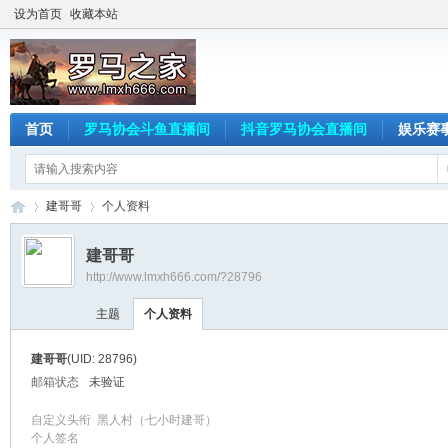
设为首页
收藏本站
首页
罗马协会斗鱼直播间
抖音罗马协会直播间
娱乐赛
建哥哥
个人资料
建哥哥
http://www.lmxh666.com/?28796
罗
›
›
主题
个人资料
建哥哥
(UID: 28796)
邮箱状态
未验证
自定义头衔
黑人村（七小时建哥）
个人签名