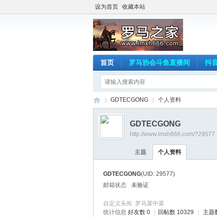
设为首页
收藏本站
首页
罗马协会斗鱼直播间
抖
GDTECGONG
个人资料
GDTECGONG
http://www.lmxh666.com/?29577
罗
›
›
主题
个人资料
GDTECGONG
(UID: 29577)
邮箱状态
未验证
自定义头衔
罗马菜中菜
统计信息
好友数 0
|
回帖数 10329
|
主题数