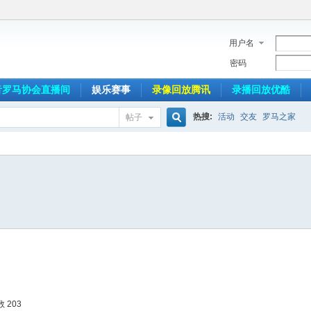
用户名
密码
音罗马协会直播间
娱乐赛事
录像回放腾讯
录播回放优酷
热搜:
活动
交友
罗马之家
帖子
搜
索
 203