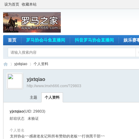
设为首页
收藏本站
首页
罗马协会斗鱼直播间
抖音罗马协会直播间
娱乐赛
yjxtqiao
个人资料
yjxtqiao
http://www.lmxh666.com/?29803
罗
›
›
主题
个人资料
yjxtqiao
(UID: 29803)
邮箱状态
未验证
个人签名
支持协会~~感谢老友记和所有赞助的老板~~打倒黑干部~~