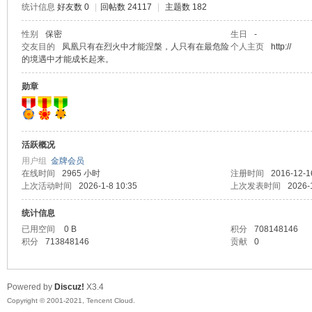
统计信息
好友数 0
|
回帖数 24117
|
主题数 182
马
性别
保密
生日
-
交友目的
凤凰只有在烈火中才能涅槃，人只有在最危险
个人主页
http://
的境遇中才能成长起来。
勋章
活跃概况
用户组
金牌会员
之
在线时间
2965 小时
注册时间
2016-12-1
上次活动时间
2026-1-8 10:35
上次发表时间
2026-
统计信息
已用空间
0 B
积分
708148146
积分
713848146
贡献
0
Powered by
Discuz!
X3.4
Copyright © 2001-2021, Tencent Cloud.
家