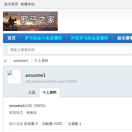
设为首页
收藏本站
首页
罗马协会斗鱼直播间
抖音罗马协会直播间
娱乐赛
assume1
个人资料
assume1
http://www.lmxh666.com/?29955
罗
›
›
主题
个人资料
assume1
(UID: 29955)
邮箱状态
未验证
统计信息
好友数 0
|
回帖数 2283
|
主题数 1