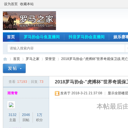
设为首页
收藏本站
首页
罗马协会斗鱼直播间
抖音罗马协会直播间
娱乐赛
首页
罗马之家
荣誉堂
2018罗马协会-“虎搏杯”世界奇观保卫战 死亡三
2018罗马协会-“虎搏杯”世界奇观保
查看:
17193
|
回复:
73
罗
»
›
›
›
雨青青
发表于 2018-3-21 21:37:08
|
显示全部楼
本帖最后由 ao
3132
2046
1万
主题
回帖
积分