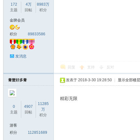
172
4万
8983万
主题
回帖
积分
金牌会员
积分
89833586
发消息
回复
支持
反对
膏蟹好多膏
发表于 2018-3-30 19:28:50
|
显示全部楼
精彩无限
11285
0
4907
万
主题
回帖
积分
游客
积分
112851689