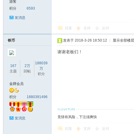
游客
积分
6593
马
发消息
回复
支持
反对
铁币
发表于 2018-3-26 18:50:12
|
显示全部楼
谢谢老板们！
188039
167
2万
万
主题
回帖
之
积分
金牌会员
积分
1880391496
竟猜有风险，下注须爽快
发消息
回复
支持
反对
家