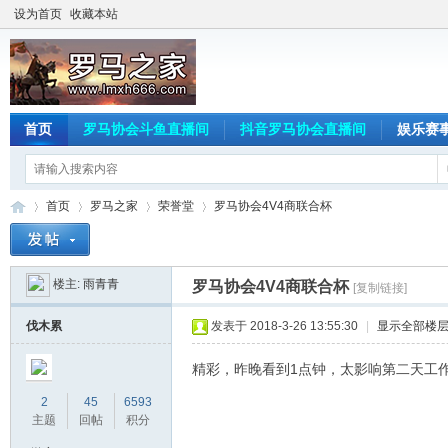
设为首页
收藏本站
首页
罗马协会斗鱼直播间
抖音罗马协会直播间
娱乐赛
首页
罗马之家
荣誉堂
罗马协会4V4商联合杯
楼主:
雨青青
罗马协会4V4商联合杯
[复制链接]
罗
»
›
›
›
伐木累
发表于 2018-3-26 13:55:30
|
显示全部楼
精彩，昨晚看到1点钟，太影响第二天工
2
45
6593
主题
回帖
积分