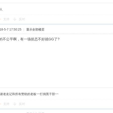
人
支持
反对
-5-7 17:50:25
|
显示全部楼层
的不公平啊，有一场状态不好就GG了?
感谢老友记和所有赞助的老板~~打倒黑干部~~
支持
反对