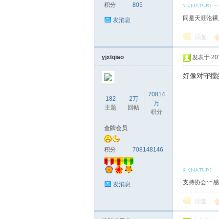
积分
805
同是天涯沦裸
发消息
回复
yjxtqiao
发表于 2018
好像对守擂
70814
182
2万
万
主题
回帖
积分
金牌会员
积分
708148146
支持协会~~
发消息
回复