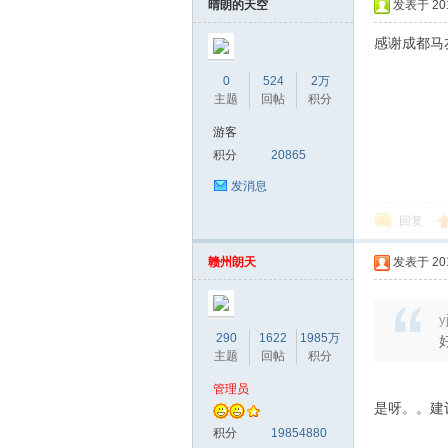
晴朗的天空
发表于 2018
感谢成都马
0
524
2万
主题
回帖
积分
游客
积分
20865
发消息
回复
赣州朗天
发表于 2018
y
290
1622
1985万
主题
回帖
积分
管理员
是呀。。建
积分
19854880