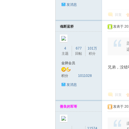
发消息
回复
魂断蓝桥
发表于 2018
善
4
677
101万
主题
回帖
积分
金牌会员
兄弟，没错
积分
1011028
发消息
回复
善良的军哥
发表于 2018
魂
11574