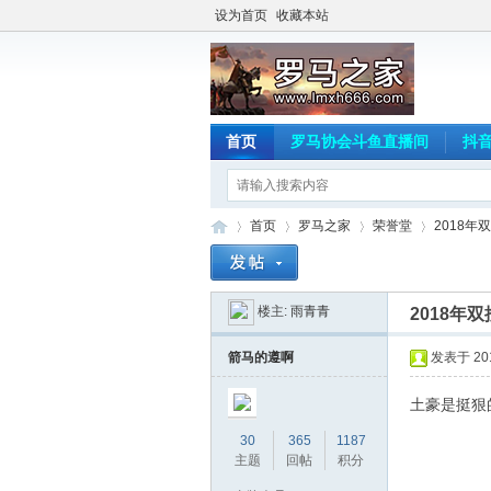
设为首页
收藏本站
首页
罗马协会斗鱼直播间
抖
首页
罗马之家
荣誉堂
2018年
楼主:
雨青青
2018年
罗
»
›
›
›
箭马的遵啊
发表于 2018
土豪是挺狠
30
365
1187
主题
回帖
积分