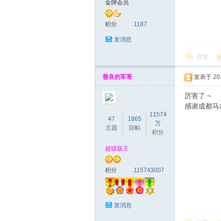
金牌会员
马
积分
1187
发消息
回复
善良的军哥
发表于 2018
厉害了 ~
感谢成都马
11574
47
1865
之
万
主题
回帖
积分
超级版主
积分
115743007
发消息
家