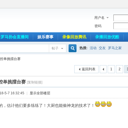
用户名
密码
音罗马协会直播间
娱乐赛事
录像回放腾讯
录播回放优酷
热搜:
活动
交友
罗马之家
帖子
搜
双控单挑擂台赛
返回列表
1
2
索
双控单挑擂台赛
[复制链接]
-5-7 16:32:45
|
显示全部楼层
的，估计他们要多练练了！大厨也能偷神龙的技术了！