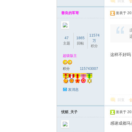
回复
善良的军哥
发表于 2018
魂
11574
47
1865
万
主题
回帖
积分
这样不好吗
超级版主
积分
115743007
发消息
回复
忧郁_天子
发表于 2018
感谢成都马