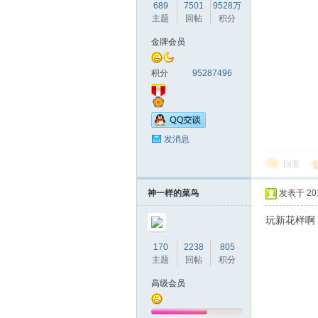
689
7501
9528万
主题
回帖
积分
金牌会员
积分
95287496
发消息
回复
神一样的菜鸟
发表于 2018
玩新花样啊
170
2238
805
主题
回帖
积分
高级会员