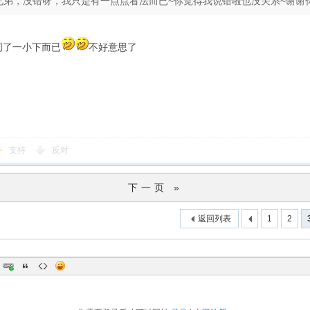
兄弟，没错呀，我只是有一点点看法而已~你觉得我说错啦也没关系~谢谢你~ 
问了一小下而已
不好意思了
支持
反对
下一页 »
返回列表
1
2