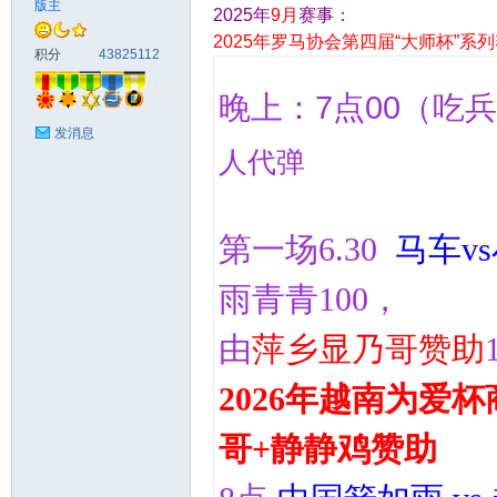
版主
2025年
9月
赛事：
2025年罗马协会第四届“大师杯”系
马
积分
43825112
晚上：
7点00
（
吃兵
发消息
人代弹
第一场6.30
马车v
之
雨青青100，
由
萍乡显乃哥赞助
2026年越南为爱
哥+静静鸡赞助
家