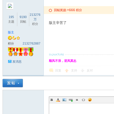
+666
回帖奖励
积分
213276
195
9190
万
主题
回帖
版主辛苦了
积分
版主
积分
2132762887
顺风不浪，逆风莫怂
发消息
回复
支持
反对