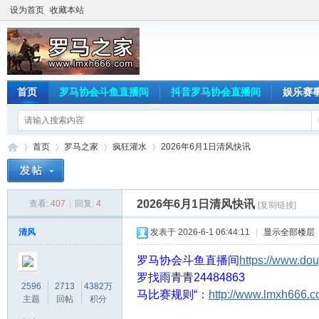
设为首页
收藏本站
首页
罗马协会斗鱼直播间
抖音罗马协会直播间
娱乐赛
首页
罗马之家
疯狂灌水
2026年6月1日清风快讯
2026年6月1日清风快讯
查看:
407
|
回复:
4
[复制链接]
罗
»
›
›
›
清风
发表于 2026-6-1 06:44:11
|
显示全部楼层
罗马协会斗鱼直播间
https://www.do
罗
找雨青青24484863
2596
2713
4382万
马比赛规则“：
http://www.lmxh666.c
主题
回帖
积分