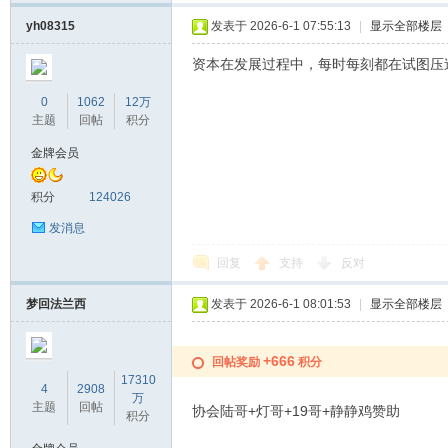
yh08315
发表于 2026-6-1 07:55:13
|
显示全部楼层
资本在发展过程中，每时每刻都在试图压
0
1062
12万
主题
回帖
积分
金牌会员
积分
124026
发消息
回复
支持
反对
梦回法兰西
发表于 2026-6-1 08:01:53
|
显示全部楼层
+666
回帖奖励
积分
17310
4
2908
万
主题
回帖
协会陆哥+灯哥+19哥+静静鸡赞助
积分