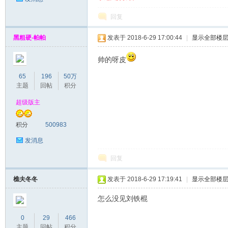
回复
黑粗硬-帕帕
发表于 2018-6-29 17:00:44
|
显示全部楼
帅的呀皮
65
196
50万
主题
回帖
积分
超级版主
积分
500983
发消息
回复
樵夫冬冬
发表于 2018-6-29 17:19:41
|
显示全部楼
怎么没见刘铁棍
0
29
466
主题
回帖
积分