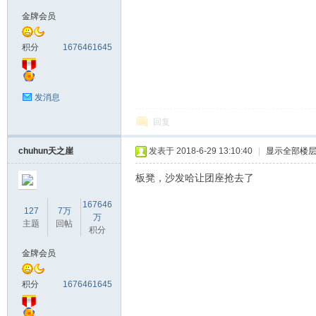
金牌会员
马
积分
1676461645
发消息
回复
chuhun天之崖
发表于 2018-6-29 13:10:40
|
显示全部楼
之
板凳，沙发哈让团座抢去了
167646
127
7万
万
主题
回帖
积分
金牌会员
积分
1676461645
家