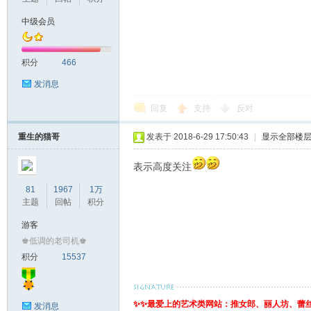
中级会员
积分
466
发消息
回复
支持
反对
重生的猫哥
发表于 2018-6-29 17:50:43
|
显示全部楼
表示高度关注
81
1967
1万
主题
回帖
积分
游客
♚低调的老司机♚
积分
15537
✨✨最爱上的艺术类网站：推女郎、丽人坊、蕾
发消息