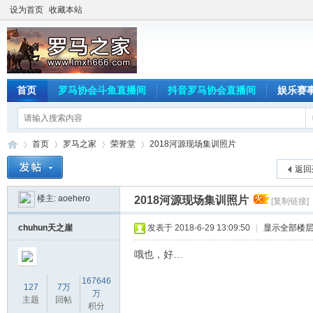
设为首页
收藏本站
首页
罗马协会斗鱼直播间
抖音罗马协会直播间
娱乐赛
首页
罗马之家
荣誉堂
2018河源现场集训照片
返回
楼主:
aoehero
2018河源现场集训照片
[复制链接]
罗
»
›
›
›
chuhun天之崖
发表于 2018-6-29 13:09:50
|
显示全部楼
哦也，好…
167646
127
7万
万
主题
回帖
积分