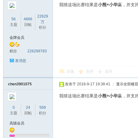
我猜这场比赛结果是
小熊+小华
赢，并支
22629
56
4666
万
主题
回帖
积分
金牌会员
积分
226299783
发消息
回复
支持
反对
chen3901075
发表于 2018-9-17 19:38:41
|
显示全部楼
我猜这场比赛结果是
小熊+小华
赢，并支
0
24
569
主题
回帖
积分
高级会员